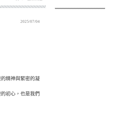
2025/07/04
毅的精神與緊密的凝
變的初心，也是我們