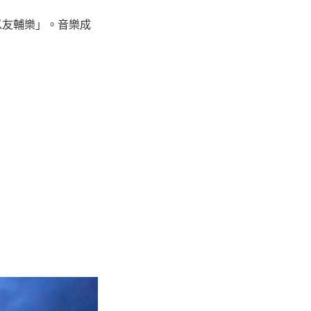
以友輔樂」。音樂成