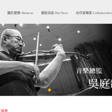
關於愛樂 About us
最新消息 Hot News
合作音樂家 Collaborative
新消息