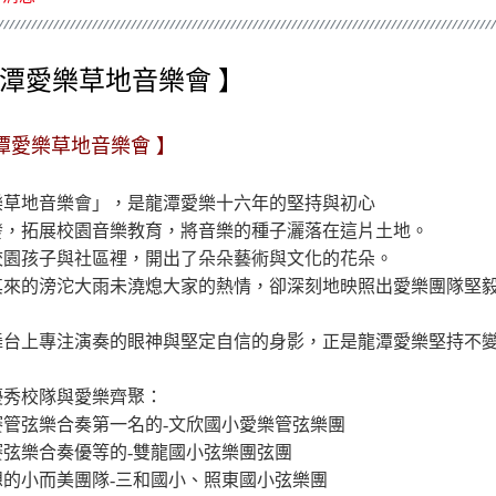
潭愛樂草地音樂會 】
潭愛樂草地音樂會 】
樂草地音樂會」，是龍潭愛樂十六年的堅持與初心
發，拓展校園音樂教育，將音樂的種子灑落在這片土地。
校園孩子與社區裡，開出了朵朵藝術與文化的花朵。
其來的滂沱大雨未澆熄大家的熱情，卻深刻地映照出愛樂團隊堅
舞台上專注演奏的眼神與堅定自信的身影，正是龍潭愛樂堅持不
優秀校隊與愛樂齊聚：
管弦樂合奏第一名的-文欣國小愛樂管弦樂團
弦樂合奏優等的-雙龍國小弦樂團弦團
的小而美團隊-三和國小、照東國小弦樂團