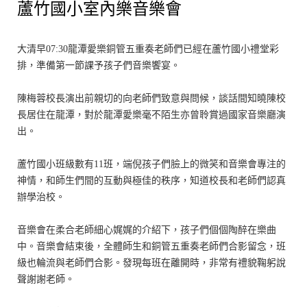
蘆竹國小室內樂音樂會
大清早07:30龍潭愛樂銅管五重奏老師們已經在蘆竹國小禮堂彩
排，準備第一節課予孩子們音樂饗宴。
陳梅蓉校長演出前親切的向老師們致意與問候，談話間知曉陳校
長居住在龍潭，對於龍潭愛樂毫不陌生亦曾聆賞過國家音樂廳演
出。
蘆竹國小班級數有11班，端倪孩子們臉上的微笑和音樂會專注的
神情，和師生們間的互動與極佳的秩序，知道校長和老師們認真
辦學治校。
音樂會在柔合老師細心娓娓的介紹下，孩子們個個陶醉在樂曲
中。音樂會結束後，全體師生和銅管五重奏老師們合影留念，班
級也輪流與老師們合影。發現每班在離開時，非常有禮貌鞠躬說
聲謝謝老師。