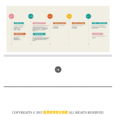
COPYRIGHTS © 2015
龍潭愛樂管弦樂團
ALL RIGHTS RESERVED.