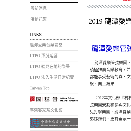
最新消息
活動花絮
2019 龍潭
LINKS
龍潭愛樂音樂講堂
龍潭愛樂管
LTPO 潭漪延響
龍潭愛樂管弦樂團，
LTPO 聽見在地的樂聲
積極推廣音樂教育，希
都能享受藝術的真、文
LTPO 沁入生活日常紀實
根、向上結果。
Taiwan Top
2012年文化部『村
弦樂團規劃和參與文化
臺灣客家茶文化館
兒打擊樂團、龍潭愛樂
弟姊妹們、更有全家一