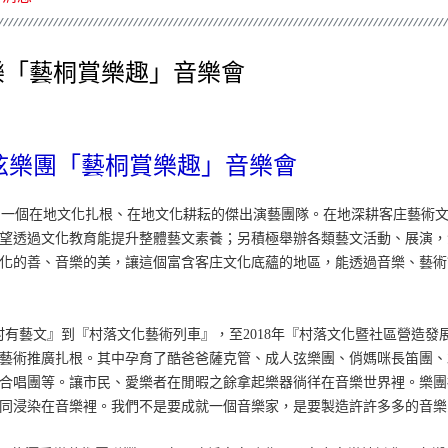
愛樂「藝桐賞樂趣」音樂會
弦樂團「藝桐賞樂趣」音樂會
一個在地文化扎根、在地文化耕耘的傑出演藝團隊。在地深耕客庄藝術文
望透過文化教育能提升整體藝文素養；另積極舉辦各類藝文活動、展演，
化的善、音樂的美，讓這個富含客庄文化底蘊的地區，能透過音樂、藝術
村有藝文』到『村落文化藝術列車』，至2018年『村落文化暨社區營造發
藝術推廣扎根。其中孕育了酷爸爸薩克管、成人弦樂團、俏媽咪長笛團、
合唱團等。讓市民、愛樂者在閒暇之餘拿起樂器徜徉在音樂世界裡。樂團
同浸染在音樂裡。我們不是要成就一個音樂家，是要製造許許多多的音