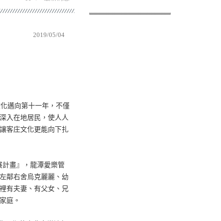
2019/05/04
化邁向第十一年，不僅
深入在地居民，使人人
讓客庄文化更能向下扎
展計畫』，龍潭愛樂管
左鄰右舍烏克麗麗、幼
裡有夫妻、有父女、兄
樂家庭。