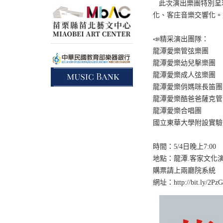
此次演出樂團特別呈
化、客庄音樂交響化。
📣精采演出團隊：
龍潭愛樂管弦樂團
龍潭愛樂幼兒擊樂團
龍潭愛樂成人弦樂團
龍潭愛樂俏媽咪長笛團
龍潭愛樂酷爸爸薩克管
龍潭愛樂合唱團
國立東華大學附設實驗
時間：5/4日晚上7:00
地點：龍潭.客家文化
購票請上兩廳院系統
網址：http://bit.ly/2PzG