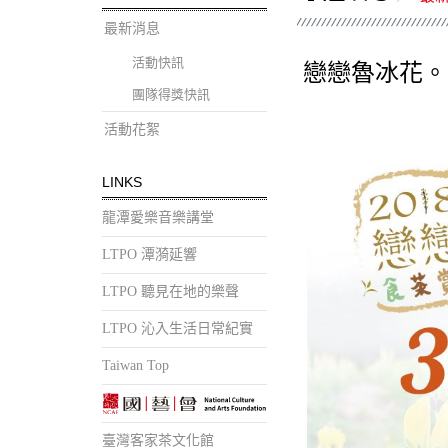
最新消息
活動快訊
戀戀魯冰花。花現
團隊得獎快訊
活動花絮
LINKS
龍潭愛樂音樂講堂
LTPO 潭漪延響
LTPO 聽見在地的樂聲
LTPO 沁入生活日常紀實
Taiwan Top
臺灣客家茶文化館