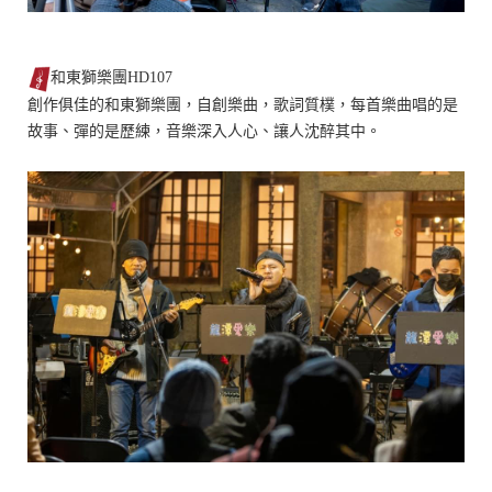
和東獅樂團HD107
創作俱佳的和東獅樂團，自創樂曲，歌詞質樸，每首樂曲唱的是
故事、彈的是歷練，音樂深入人心、讓人沈醉其中。