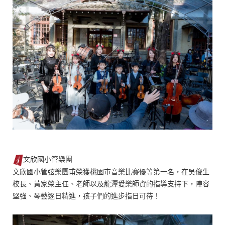
文欣國小管樂團
文欣國小管弦樂團甫榮獲桃園市音樂比賽優等第一名，在吳俊生
校長、黃家榮主任、老師以及龍潭愛樂師資的指導支持下，陣容
堅強、琴藝逐日精進，孩子們的進步指日可待！