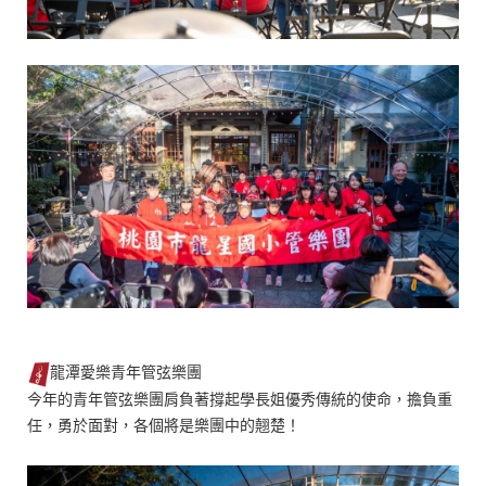
龍潭愛樂青年管弦樂團
今年的青年管弦樂團肩負著撐起學長姐優秀傳統的使命，擔負重
任，勇於面對，各個將是樂團中的翹楚！