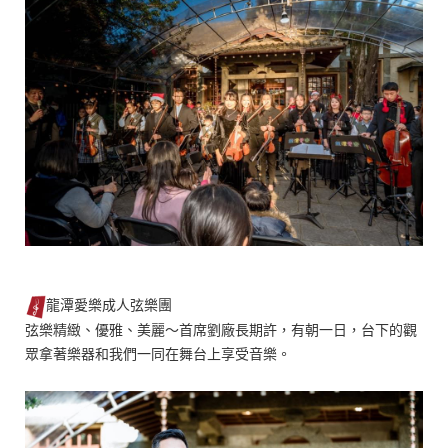
龍潭愛樂成人弦樂團
弦樂精緻、優雅、美麗～首席劉廠長期許，有朝一日，台下的觀
眾拿著樂器和我們一同在舞台上享受音樂。