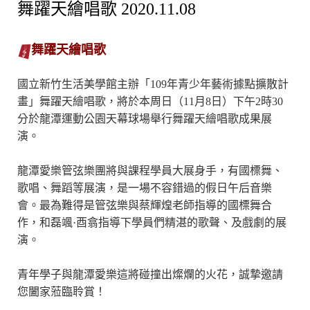
舞躍天繪唱歌 2020.11.08
舞躍天繪唱歌
國立新竹生活美學館主辦「109年青少年藝術據點擴散計
畫」舞躍天繪唱歌，將於本周日（11月8日）下午2時30
分於龍潭運動公園天幕球場舉行舞躍天繪唱歌成果展
演。
龍潭愛樂管弦樂團將與課程學員大展身手，有國標舞、
歌唱、舞蹈等展演，是一場不容錯過的假日午后音樂
會。最為難得是管弦樂與蔡輝煌老師指導的國標舞合
作，和磊颯·酉翕指導下學員們精湛的歌聲、及戲劇的展
演。
青年學子與龍潭愛樂這將碰撞出燦爛的火花，誠摯邀請
您闔家蒞臨聆賞！